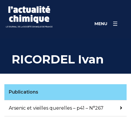
Skip
Panneau de gestion des cookies
to
content
MENU
RICORDEL Ivan
Publications
Arsenic et vieilles querelles – p41 – N°267