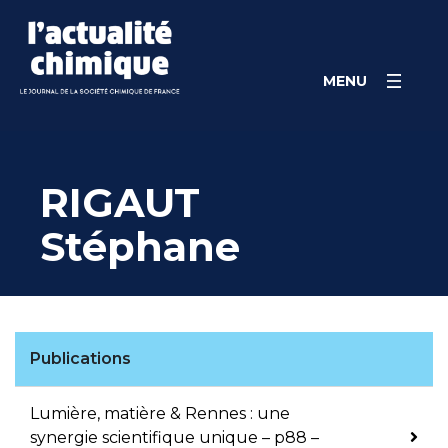
Skip
Panneau de gestion des cookies
to
content
MENU
RIGAUT
Stéphane
Publications
Lumière, matière & Rennes : une
synergie scientifique unique – p88 –