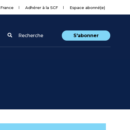
 France
Adhérer à la SCF
Espace abonné(e)
Recherche
S'abonner