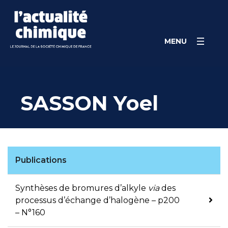
Skip
Panneau de gestion des cookies
to
content
MENU
SASSON Yoel
Publications
Synthèses de bromures d’alkyle
via
des
processus d’échange d’halogène – p200
– N°160