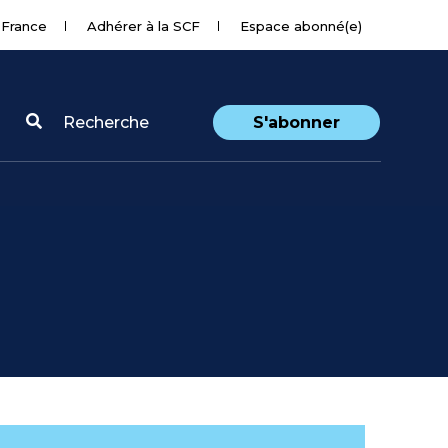
 France
Adhérer à la SCF
Espace abonné(e)
Recherche
S'abonner