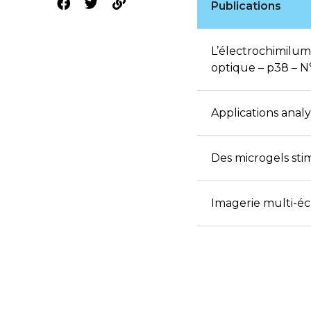
Publications
L’électrochimilumi
optique – p38 – N
Applications anal
Des microgels sti
Imagerie multi-éch