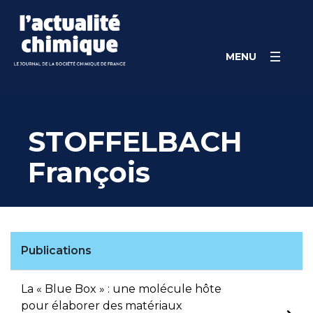
Skip
Panneau de gestion des cookies
to
content
MENU
STOFFELBACH
François
Publications
La « Blue Box » : une molécule hôte
pour élaborer des matériaux