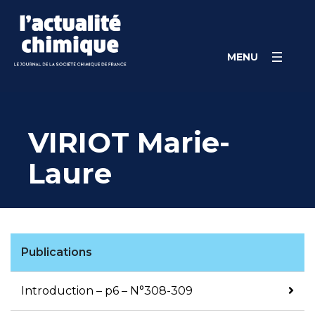
Skip
Panneau de gestion des cookies
to
content
MENU
VIRIOT Marie-
Laure
Publications
Introduction – p6 – N°308-309