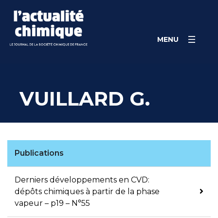
Skip
Panneau de gestion des cookies
to
content
MENU
VUILLARD G.
Publications
Derniers développements en CVD:
dépôts chimiques à partir de la phase
vapeur – p19 – N°55