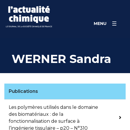
Skip
Panneau de gestion des cookies
to
content
MENU
WERNER Sandra
Publications
Les polymères utilisés dans le domaine
des biomatériaux : de la
fonctionnalisation de surface à
l’ingénierie tissulaire – p20 – N°310