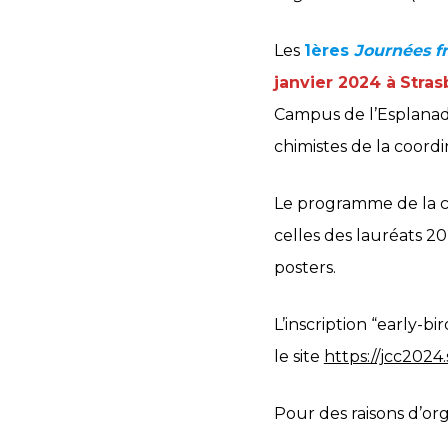
Les
1ères
Journées f
janvier 202
4 à
Stras
Campus de l’Esplanad
chimistes de la coord
Le programme de la co
celles des lauréats 2
posters.
L’inscription “early-b
le site
https://jcc2024
Pour des raisons d’org