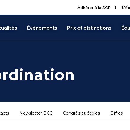
Adhérer à la SCF
L'Ac
ualités
Évènements
Prix et distinctions
Édu
rdination
acts
Newsletter DCC
Congrès et écoles
Offres