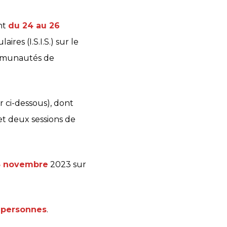
nt
du 24 au 26
res (I.S.I.S.) sur le
ommunautés de
 ci-dessous), dont
et deux sessions de
5 novembre
2023 sur
 personnes
.