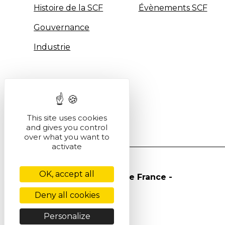
Histoire de la SCF
Évènements SCF
Gouvernance
Industrie
This site uses cookies
and gives you control
over what you want to
activate
OK, accept all
© Société Chimique de France -
2026
Deny all cookies
Personalize