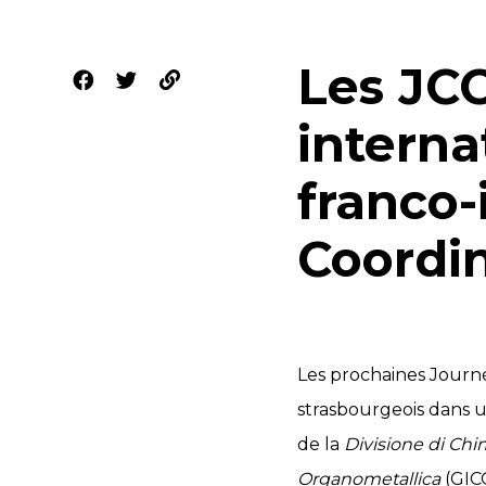
Les JC
interna
franco-
Coordi
Les prochaines Journé
strasbourgeois dans u
de la
Divisione di Chi
Organometallica
(GIC