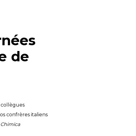
urnées
ie de
 collègues
s confrères italiens
i Chimica