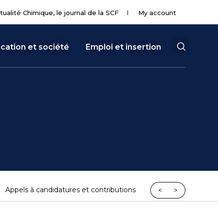
tualité Chimique, le journal de la SCF
My account
cation et société
Emploi et insertion
Appels à candidatures et contributions
<
>