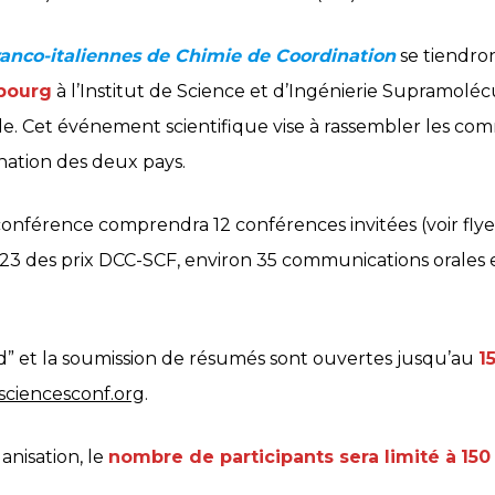
ranco-italiennes de Chimie de Coordination
se tiendro
bourg
à l’Institut de Science et d’Ingénierie Supramoléculai
e. Cet événement scientifique vise à rassembler les c
ination des deux pays.
nférence comprendra 12 conférences invitées (voir flyer
023 des prix DCC-SCF, environ 35 communications orales 
ird” et la soumission de résumés sont ouvertes jusqu’au
1
.sciencesconf.org
.
anisation, le
nombre de participants sera limité à
150