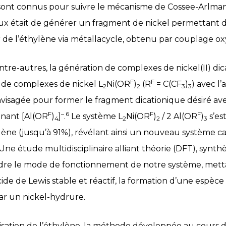
ont connus pour suivre le mécanisme de Cossee-Arlman, 
vaux était de générer un fragment de nickel permettant
r de l’éthylène via métallacycle, obtenu par couplage ox
ntre-autres, la génération de complexes de nickel(II) dic
F
F
n de complexes de nickel L
Ni(OR
)
(R
= C(CF
)
) avec l’
2
2
3
3
 envisagée pour former le fragment dicationique désiré av
F
–
6
F
F
inant [Al(OR
)
]
.
Le système L
Ni(OR
)
/ 2 Al(OR
)
s’es
4
2
2
3
ylène (jusqu’à 91%), révélant ainsi un nouveau système ca
Une étude multidisciplinaire alliant théorie (DFT), synth
re le mode de fonctionnement de notre système, mettan
ide de Lewis stable et réactif, la formation d’une espèce
par un nickel-hydrure.
isation de l’éthylène, la méthode développée au cours 