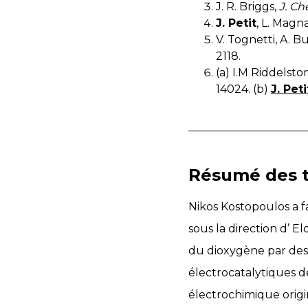
J. R. Briggs,
J. C
J. Petit
, L. Magna
V. Tognetti, A. Bu
2118.
(a) I.M Riddelston
14024. (b)
J. Peti
Résumé des t
Nikos Kostopoulos a fa
sous la direction d’ E
du dioxygène par des 
électrocatalytiques d
électrochimique orig