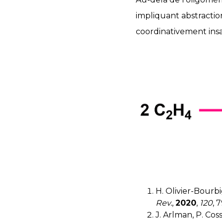
impliquant abstracti
coordinativement insat
H. Olivier-Bourbi
Rev.
,
2020
,
120
, 
J. Arlman, P. Cos