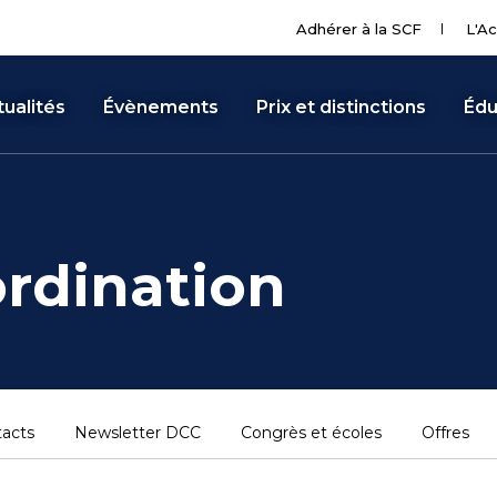
Adhérer à la SCF
L'Ac
ualités
Évènements
Prix et distinctions
Édu
rdination
acts
Newsletter DCC
Congrès et écoles
Offres