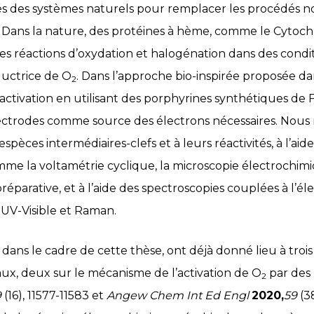
és des systèmes naturels pour remplacer les procédés n
. Dans la nature, des protéines à hème, comme le Cytoc
des réactions d’oxydation et halogénation dans des condit
éductrice de O
. Dans l’approche bio-inspirée proposée da
2
te activation en utilisant des porphyrines synthétiques 
lectrodes comme source des électrons nécessaires. Nous
 espèces intermédiaires-clefs et à leurs réactivités, à l’a
me la voltamétrie cyclique, la microscopie électrochim
préparative, et à l’aide des spectroscopies couplées à l’
UV-Visible et Raman.
dans le cadre de cette thèse, ont déjà donné lieu à troi
ux, deux sur le mécanisme de l’activation de O
par des 
2
9
(16), 11577-11583 et
Angew Chem Int Ed Engl
2020,
59
(38