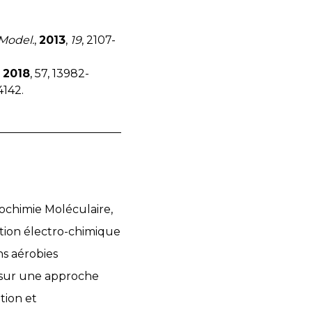
 Model.
,
2013
,
19
, 2107-
,
2018
, 57, 13982-
4142.
trochimie Moléculaire,
vation électro-chimique
s aérobies
e sur une approche
tion et