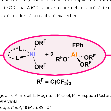
F-
F
on de OR
par Al(OR
)
, pourrait permettre l’accès à de
3
urés, et donc à la réactivité exacerbée.
gou, P.-A. Breuil, L. Magna, T. Michel, M. F. Espada Pastor,
7919-7983.
see,
J. Catal.
,
1964
,
3
, 99-104.