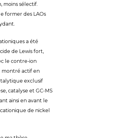
moins sélectif.
 de former des LAOs
ydant.
ationiques a été
acide de Lewis fort,
ec le contre-ion
t montré actif en
talytique exclusif
èse, catalyse et GC-MS
t ainsi en avant le
 cationique de nickel
de ma thèse,