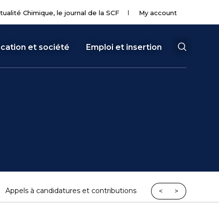
tualité Chimique, le journal de la SCF
My account
cation et société
Emploi et insertion
Appels à candidatures et contributions
<
>