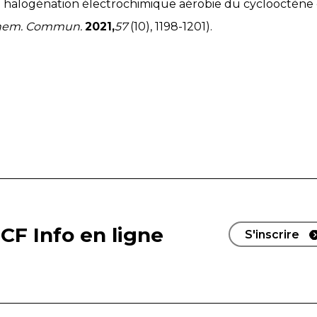
t halogénation électrochimique aérobie du cyclooctène 
hem. Commun.
2021,
57
(10), 1198-1201).
CF Info en ligne
S'inscrire