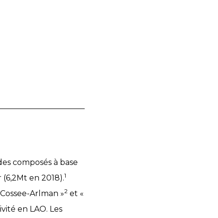
c des composés à base
1
 (6,2Mt en 2018).
2
« Cossee-Arlman »
et «
vité en LAO. Les