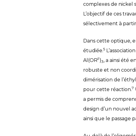
complexes de nickel s
L’objectif de ces tra
sélectivement à parti
Dans cette optique, e
5
étudiée.
L’associatio
F
Al(OR
)
, a ainsi été
3
robuste et non coord
dimérisation de l’éth
7
pour cette réaction.
a permis de comprend
design d’un nouvel ac
ainsi que le passage 
Au-delà de l’oligomér