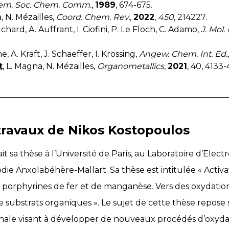
hem. Soc. Chem. Comm.
,
1989
, 674-675.
, N. Mézailles,
Coord. Chem. Rev.
,
2022
,
450
, 214227.
chard, A. Auffrant, I. Ciofini, P. Le Floch, C. Adamo,
J. Mol.
e, A. Kraft, J. Schaeffer, I. Krossing,
Angew. Chem. Int. Ed.
t
, L. Magna, N. Mézailles,
Organometallics
,
2021
, 40, 4133-
ravaux de Nikos Kostopoulos
it sa thèse à l’Université de Paris, au Laboratoire d’Elec
lodie Anxolabéhère-Mallart. Sa thèse est intitulée « Acti
porphyrines de fer et de manganèse. Vers des oxydation
e substrats organiques ». Le sujet de cette thèse repos
inale visant à développer de nouveaux procédés d’oxyda