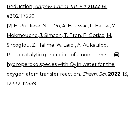
Reduction,
Angew. Chem. Int. Ed.
2022
, 61,
e202117530.
[2]
E. Pugliese, N. T. Vo, A. Boussac, F. Banse, Y.
Mekmouche, J. Simaan, T. Tron, P. Gotico, M.
Sircoglou, Z. Halime, W. Leibl, A. Aukauloo,
Photocatalytic generation of a non-heme Fe(iii)-
hydroperoxo species with O
in water for the
2
oxygen atom transfer reaction,
Chem. Sci.
2022
, 13,
12332-12339.