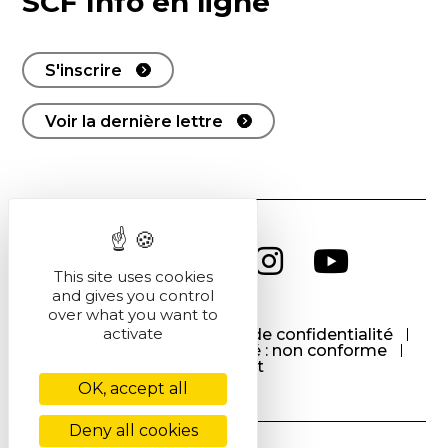
SCF Info en ligne
S'inscrire
Voir la dernière lettre
This site uses cookies
and gives you control
over what you want to
activate
CGU
CGV
Politique de confidentialité
Cookies
Accessibilité : non conforme
Contact
OK, accept all
Deny all cookies