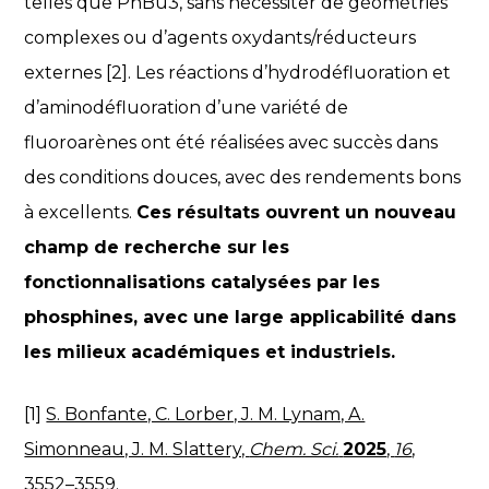
telles que PnBu3, sans nécessiter de géométries
complexes ou d’agents oxydants/réducteurs
externes [2]. Les réactions d’hydrodéfluoration et
d’aminodéfluoration d’une variété de
fluoroarènes ont été réalisées avec succès dans
des conditions douces, avec des rendements bons
à excellents.
Ces résultats ouvrent un nouveau
champ de recherche sur les
fonctionnalisations catalysées par les
phosphines, avec une large applicabilité dans
les milieux académiques et industriels.
[1]
S. Bonfante, C. Lorber, J. M. Lynam, A.
Simonneau, J. M. Slattery,
Chem. Sci.
2025
,
16
,
3552–3559.