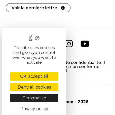
Voir la dernière lettre
This site uses cookies
and gives you control
over what you want to
activate
CGU
CGV
Politique de confidentialité
Cookies
Accessibilité : non conforme
Contact
OK, accept all
Deny all cookies
Personalize
© Société Chimique de France - 2026
Privacy policy