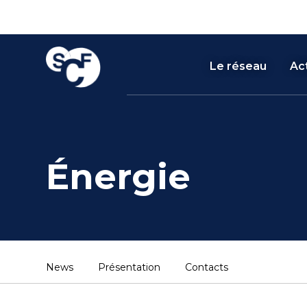
Cookies management panel
Le réseau
Act
Énergie
News
Présentation
Contacts