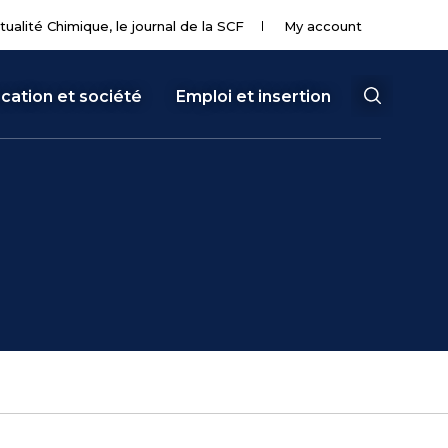
tualité Chimique, le journal de la SCF
My account
cation et société
Emploi et insertion