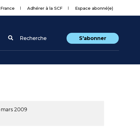
 France
Adhérer à la SCF
Espace abonné(e)
Recherche
S'abonner
r-mars 2009