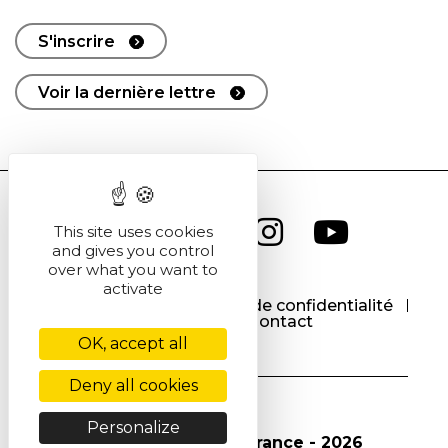
S'inscrire
Voir la dernière lettre
This site uses cookies
and gives you control
over what you want to
activate
CGU
CGV
Politique de confidentialité
Cookies
Contact
OK, accept all
Deny all cookies
Personalize
© Société Chimique de France - 2026