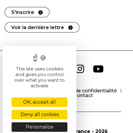
S'inscrire
Voir la dernière lettre
This site uses cookies
and gives you control
over what you want to
activate
CGU
CGV
Politique de confidentialité
Cookies
Contact
OK, accept all
Deny all cookies
Personalize
© Société Chimique de France - 2026