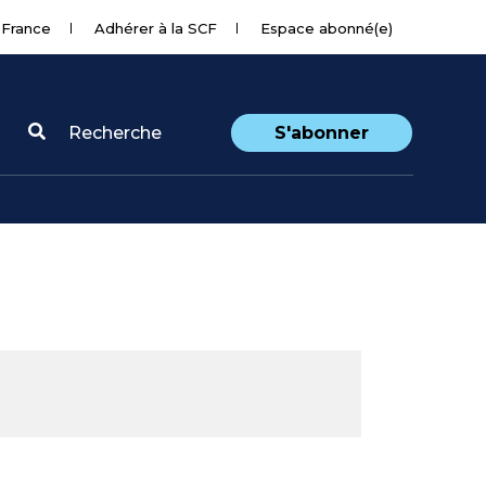
 France
Adhérer à la SCF
Espace abonné(e)
Recherche
S'abonner