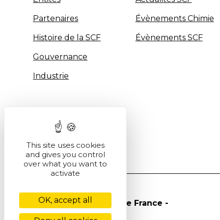
Partenaires
Évènements Chimie
Histoire de la SCF
Évènements SCF
Gouvernance
Industrie
This site uses cookies
and gives you control
over what you want to
activate
OK, accept all
© Société Chimique de France -
2026