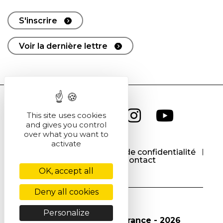
S'inscrire
Voir la dernière lettre
This site uses cookies
and gives you control
over what you want to
activate
CGU
CGV
Politique de confidentialité
Cookies
Contact
OK, accept all
Deny all cookies
Personalize
© Société Chimique de France - 2026