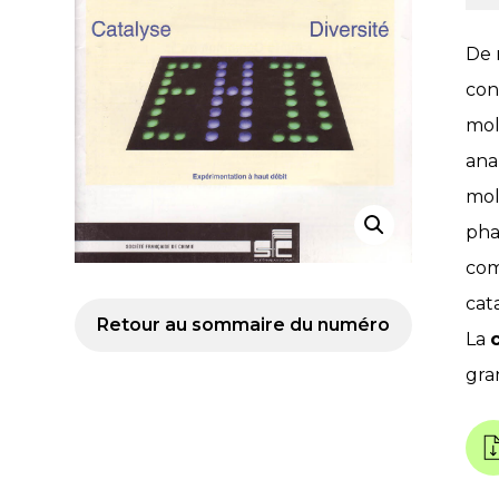
De 
con
mol
ana
mol
pha
com
cata
Retour au sommaire du numéro
La
gra