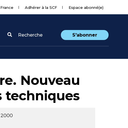
 France
Adhérer à la SCF
Espace abonné(e)
Recherche
S'abonner
ire. Nouveau
s techniques
 2000