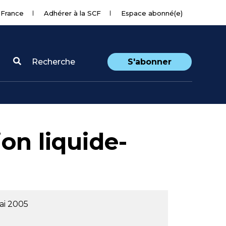
 France
Adhérer à la SCF
Espace abonné(e)
Recherche
S'abonner
ion liquide-
ai 2005