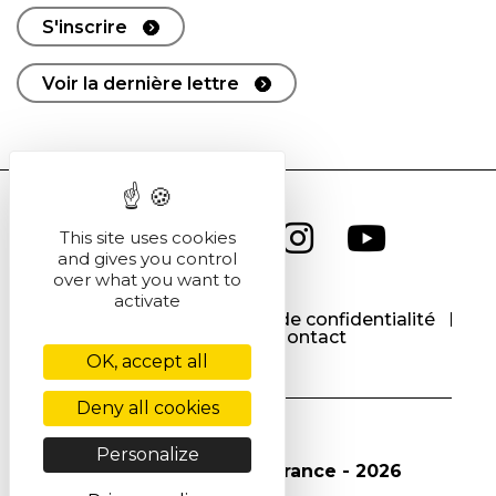
S'inscrire
Voir la dernière lettre
This site uses cookies
and gives you control
over what you want to
activate
CGU
CGV
Politique de confidentialité
Cookies
Contact
OK, accept all
Deny all cookies
Personalize
© Société Chimique de France - 2026