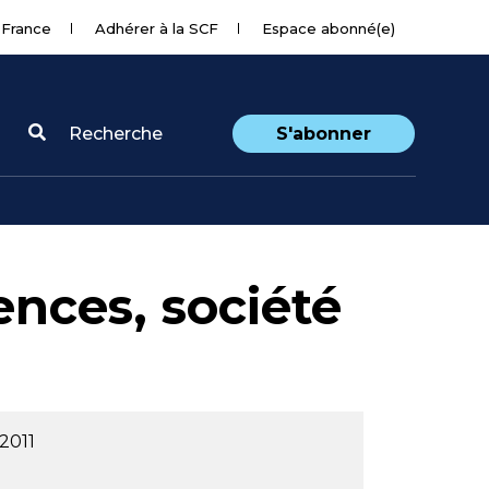
 France
Adhérer à la SCF
Espace abonné(e)
Recherche
S'abonner
nces, société
2011