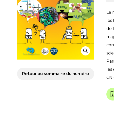
Le 
les
de 
maj
con
sci
Par
les 
Retour au sommaire du numéro
CNR