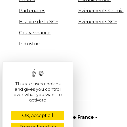
Partenaires
Évènements Chimie
Histoire de la SCF
Évènements SCF
Gouvernance
Industrie
This site uses cookies
and gives you control
over what you want to
activate
OK, accept all
© Société Chimique de France -
2026