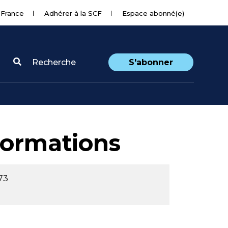
 France
Adhérer à la SCF
Espace abonné(e)
Recherche
S'abonner
ormations
73