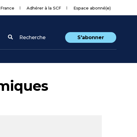
 France
Adhérer à la SCF
Espace abonné(e)
Recherche
S'abonner
miques