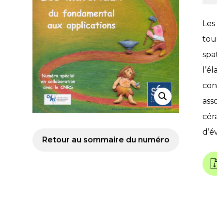
Les
tou
spa
l’é
con
ass
cér
d’é
Retour au sommaire du numéro