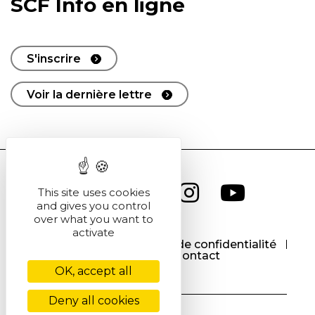
SCF Info en ligne
S'inscrire
Voir la dernière lettre
This site uses cookies
and gives you control
over what you want to
activate
CGU
CGV
Politique de confidentialité
Cookies
Contact
OK, accept all
Deny all cookies