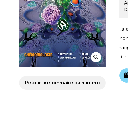
A
R
La 
non
san
des
Retour au sommaire du numéro