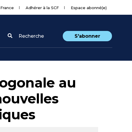
 France
Adhérer à la SCF
Espace abonné(e)
Recherche
S'abonner
hogonale au
ouvelles
iques