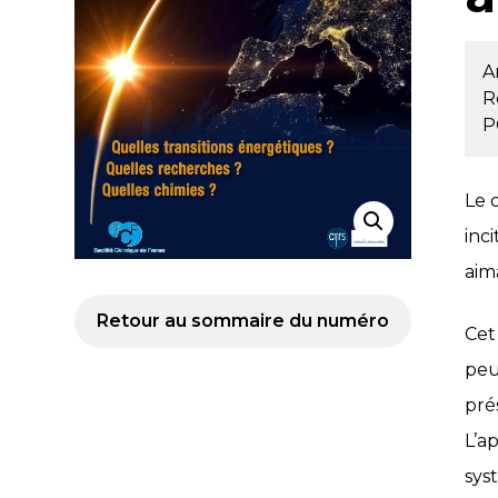
A
R
P
Le 
inc
aim
Retour au sommaire du numéro
Cet
peu
pré
L’a
sys