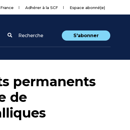
 France
Adhérer à la SCF
Espace abonné(e)
Recherche
S'abonner
ts permanents
se de
lliques