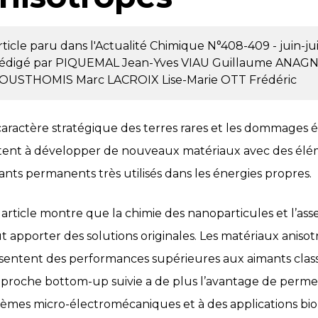
rticle paru dans l'Actualité Chimique
N°408-409 - juin-ju
édigé par
PIQUEMAL Jean-Yves
VIAU Guillaume
ANAGN
OUSTHOMIS Marc
LACROIX Lise-Marie
OTT Frédéric
caractère stratégique des terres rares et les dommages é
itent à développer de nouveaux matériaux avec des éléme
ants permanents très utilisés dans les énergies propres.
 article montre que la chimie des nanoparticules et l’a
t apporter des solutions originales. Les matériaux anis
sentent des performances supérieures aux aimants classiq
pproche bottom-up suivie a de plus l’avantage de perme
tèmes micro-électromécaniques et à des applications bio