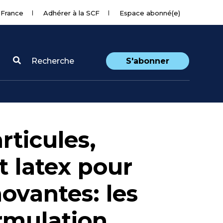
 France
Adhérer à la SCF
Espace abonné(e)
Recherche
S'abonner
rticules,
t latex pour
ovantes: les
rmulation,