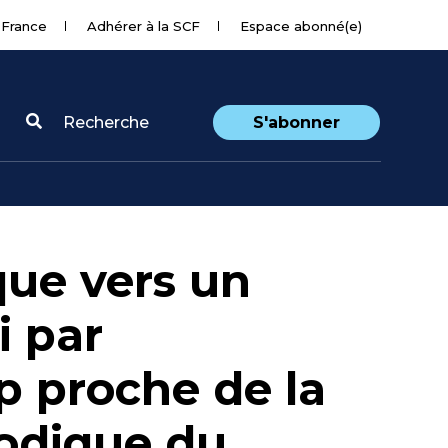
 France
Adhérer à la SCF
Espace abonné(e)
Recherche
S'abonner
que vers un
i par
 proche de la
odique du