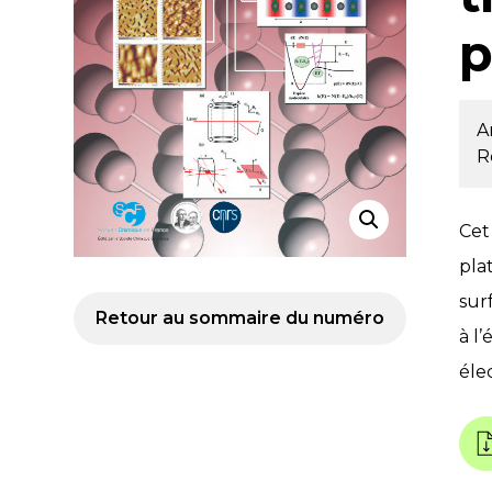
p
A
R
Cet
pla
sur
Retour au sommaire du numéro
à l
éle