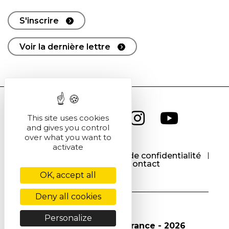
S'inscrire
Voir la dernière lettre
This site uses cookies
and gives you control
over what you want to
activate
CGU
CGV
Politique de confidentialité
Cookies
Contact
OK, accept all
Deny all cookies
Personalize
© Société Chimique de France - 2026