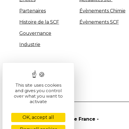
Partenaires
Évènements Chimie
Histoire de la SCF
Évènements SCF
Gouvernance
Industrie
This site uses cookies
and gives you control
over what you want to
activate
OK, accept all
© Société Chimique de France -
2026