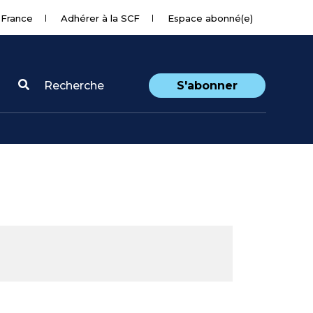
 France
Adhérer à la SCF
Espace abonné(e)
Recherche
S'abonner