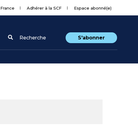
 France
Adhérer à la SCF
Espace abonné(e)
Recherche
S'abonner