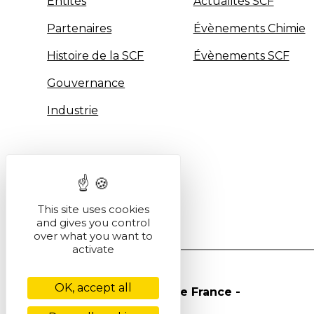
Entités
Actualités SCF
Partenaires
Évènements Chimie
Histoire de la SCF
Évènements SCF
Gouvernance
Industrie
This site uses cookies
and gives you control
over what you want to
activate
OK, accept all
© Société Chimique de France -