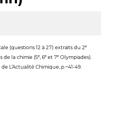
e
e (questions 12 à 27) extraits du 2
e
e
e
 de la chimie (5
, 6
et 7
Olympiades).
e L’Actualité Chimique, p.~41-49.