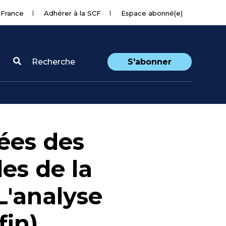
 France
Adhérer à la SCF
Espace abonné(e)
Recherche
S'abonner
ées des
es de la
L'analyse
fin)