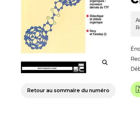
A
R
Éno
Rec
Déb
Retour au sommaire du numéro