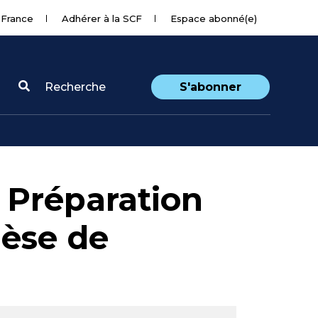
 France
Adhérer à la SCF
Espace abonné(e)
Recherche
S'abonner
: Préparation
hèse de