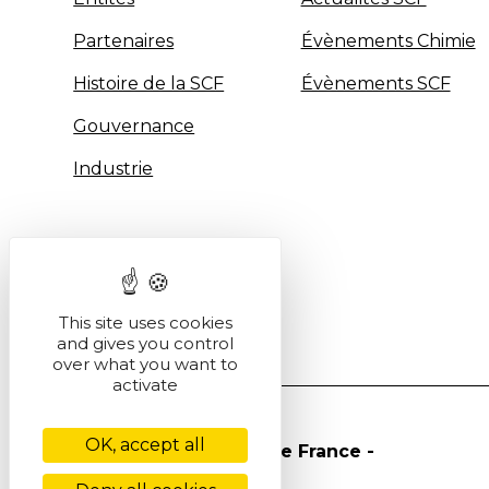
Partenaires
Évènements Chimie
Histoire de la SCF
Évènements SCF
Gouvernance
Industrie
This site uses cookies
and gives you control
over what you want to
activate
OK, accept all
© Société Chimique de France -
2026