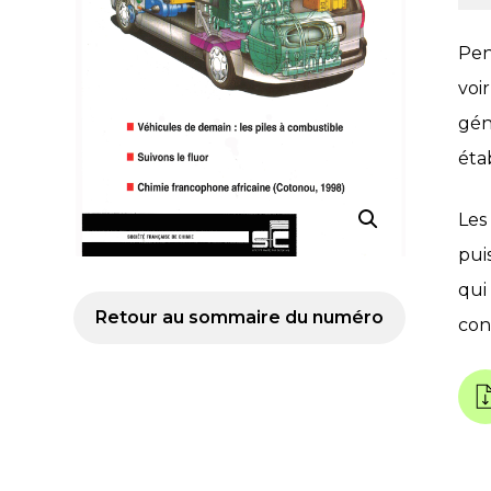
Pen
voi
gén
éta
Les
pui
qui
Retour au sommaire du numéro
con