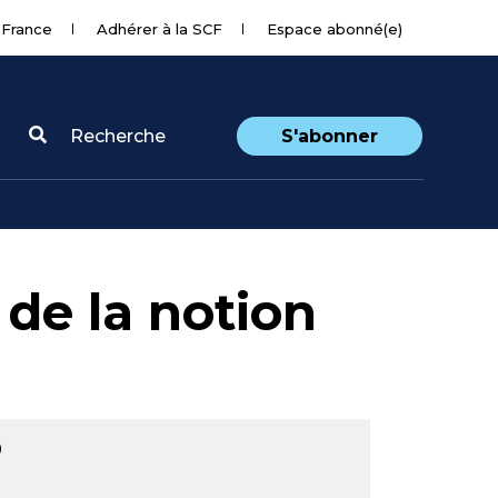
 France
Adhérer à la SCF
Espace abonné(e)
Recherche
S'abonner
 de la notion
9