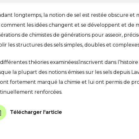
dant longtemps, la notion de sel est restée obscure et m
r comment les idées changent et se développent et de mo
érations de chimistes de générations pour asseoir, préciser
blir les structures des sels simples, doubles et complexes
 différentes théories examinéess’inscrivent dans l’histoir
sque la plupart des notions émises sur les sels depuis Lav
 ont fortement marqué la chimie et lui ont permis de pro
tinuellement renforcées.
Télécharger l'article