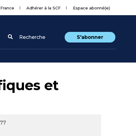
 France
Adhérer à la SCF
Espace abonné(e)
Recherche
S'abonner
fiques et
977