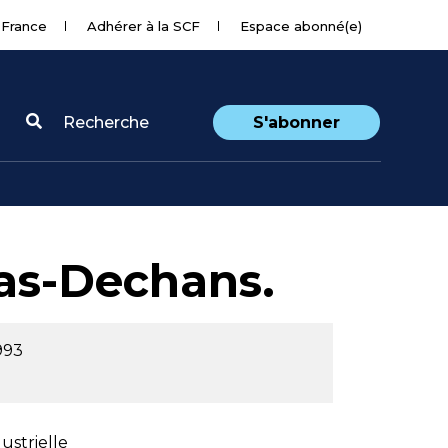
 France
Adhérer à la SCF
Espace abonné(e)
Recherche
S'abonner
las-Dechans.
993
ustrielle