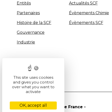
Entités
Actualités SCF
Partenaires
Évènements Chimie
Histoire de la SCF
Évènements SCF
Gouvernance
Industrie
This site uses cookies
and gives you control
over what you want to
activate
OK, accept all
© Société Chimique de France -