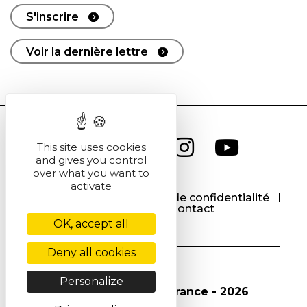
S'inscrire
Voir la dernière lettre
This site uses cookies
and gives you control
over what you want to
activate
CGU
CGV
Politique de confidentialité
Cookies
Contact
OK, accept all
Deny all cookies
Personalize
© Société Chimique de France - 2026