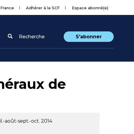
 France
Adhérer à la SCF
Espace abonné(e)
Recherche
S'abonner
inéraux de
l.-août-sept.-oct. 2014