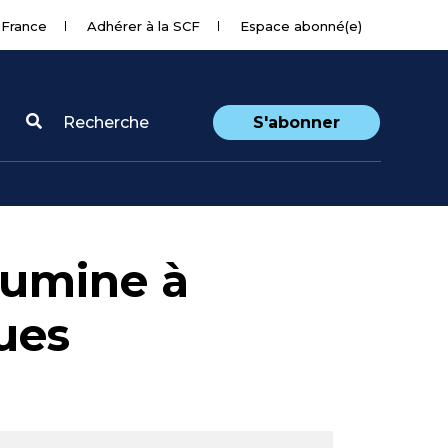
 France
Adhérer à la SCF
Espace abonné(e)
Recherche
S'abonner
alumine à
ues