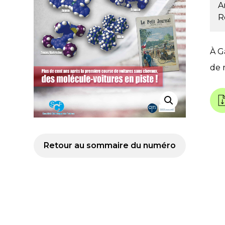
A
R
À G
de 
Retour au sommaire du numéro