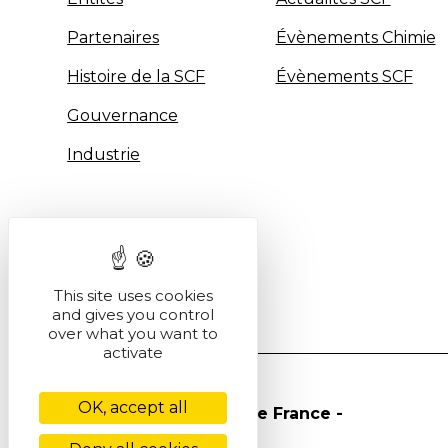
Partenaires
Évènements Chimie
Histoire de la SCF
Évènements SCF
Gouvernance
Industrie
This site uses cookies
and gives you control
over what you want to
activate
OK, accept all
© Société Chimique de France -
2026