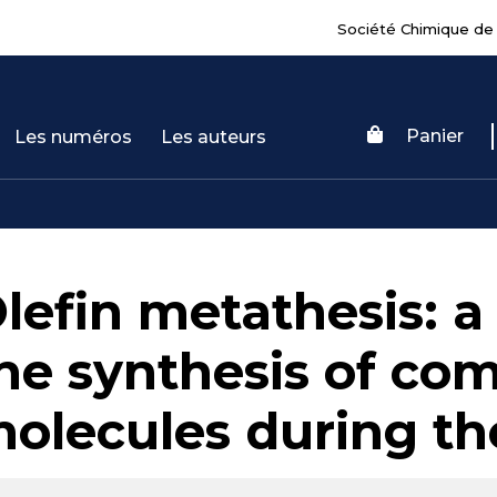
Société Chimique de
Panier
Les numéros
Les auteurs
lefin metathesis: a 
he synthesis of co
olecules during th