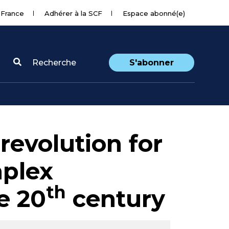
 France
Adhérer à la SCF
Espace abonné(e)
Recherche
S'abonner
revolution for
mplex
th
e 20
century