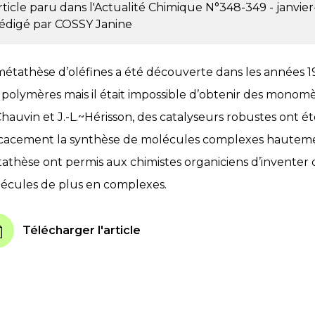
rticle paru dans l'Actualité Chimique
N°348-349 - janvier-
édigé par
COSSY Janine
métathèse d’oléfines a été découverte dans les années 195
 polymères mais il était impossible d’obtenir des monom
Chauvin et J.-L.~Hérisson, des catalyseurs robustes ont été
icacement la synthèse de molécules complexes hautement
athèse ont permis aux chimistes organiciens d’inventer d
écules de plus en complexes.
Télécharger l'article