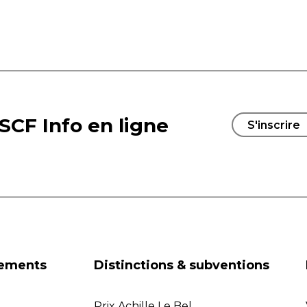
SCF Info en ligne
S'inscrire
nements
Distinctions & subventions
Prix Achille Le Bel