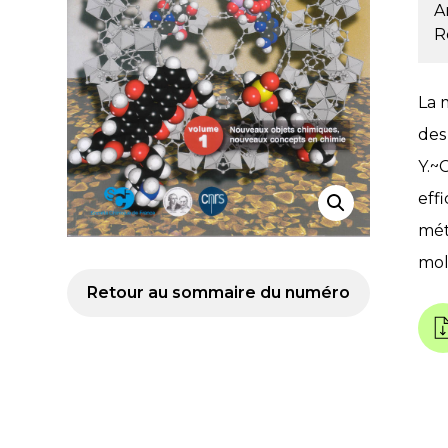
A
R
La 
des
Y.~
eff
mét
mol
Retour au sommaire du numéro