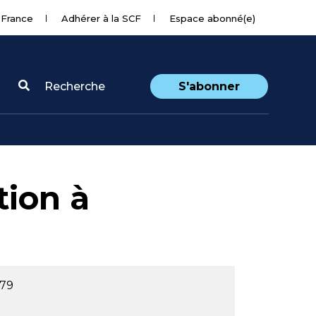
 France
Adhérer à la SCF
Espace abonné(e)
Recherche
S'abonner
tion à
979