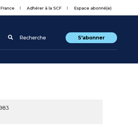
 France
Adhérer à la SCF
Espace abonné(e)
Recherche
S'abonner
1983