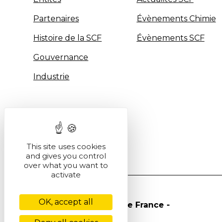
Partenaires
Évènements Chimie
Histoire de la SCF
Évènements SCF
Gouvernance
Industrie
This site uses cookies
and gives you control
over what you want to
activate
OK, accept all
© Société Chimique de France -
2026