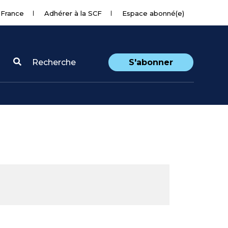
 France
Adhérer à la SCF
Espace abonné(e)
Recherche
S'abonner