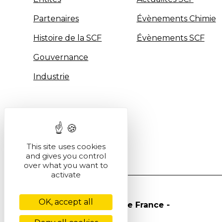
Partenaires
Évènements Chimie
Histoire de la SCF
Évènements SCF
Gouvernance
Industrie
This site uses cookies
and gives you control
over what you want to
activate
OK, accept all
© Société Chimique de France -
2026