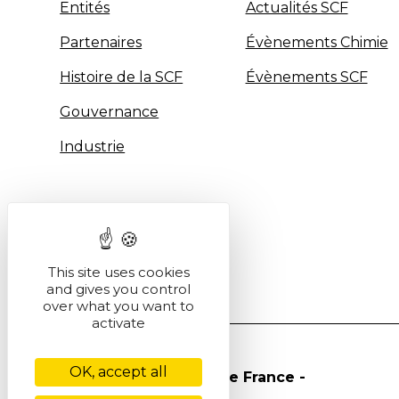
Entités
Actualités SCF
Partenaires
Évènements Chimie
Histoire de la SCF
Évènements SCF
Gouvernance
Industrie
This site uses cookies
and gives you control
over what you want to
activate
OK, accept all
© Société Chimique de France -