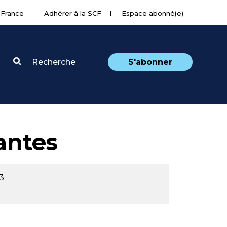
 France
Adhérer à la SCF
Espace abonné(e)
Recherche
S'abonner
antes
3