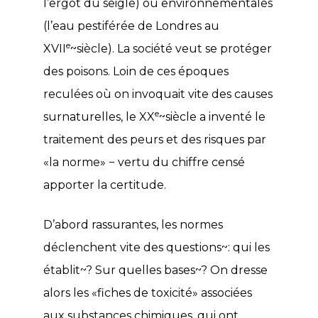
l’ergot du seigle) ou environnementales
(l’eau pestiférée de Londres au
e
XVII
~siècle). La société veut se protéger
des poisons. Loin de ces époques
reculées où on invoquait vite des causes
e
surnaturelles, le XX
~siècle a inventé le
traitement des peurs et des risques par
«la norme» − vertu du chiffre censé
apporter la certitude.
D’abord rassurantes, les normes
déclenchent vite des questions~: qui les
établit~? Sur quelles bases~? On dresse
alors les «fiches de toxicité» associées
aux substances chimiques, qui ont