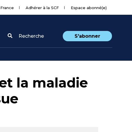
 France
Adhérer à la SCF
Espace abonné(e)
Recherche
S'abonner
 et la maladie
sue