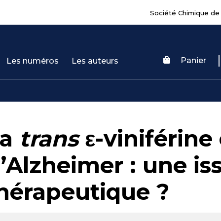
Société Chimique de
Panier
Les numéros
Les auteurs
La
trans
ε-viniférine
’Alzheimer : une is
hérapeutique ?