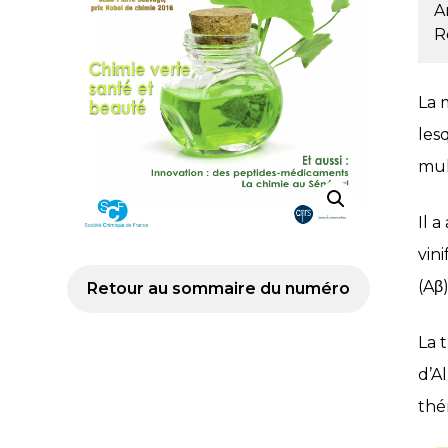
A
R
La 
les
mul
Il 
vin
(Aβ
Retour au sommaire du numéro
La 
d’A
thé