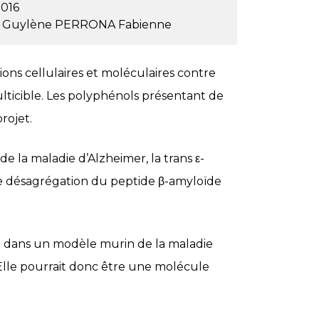
2016
 Guylène
PERRONA Fabienne
ions cellulaires et moléculaires contre
lticible. Les polyphénols présentant de
rojet.
de la maladie d’Alzheimer, la trans ε-
 de désagrégation du peptide β-amyloïde
re dans un modèle murin de la maladie
Elle pourrait donc être une molécule