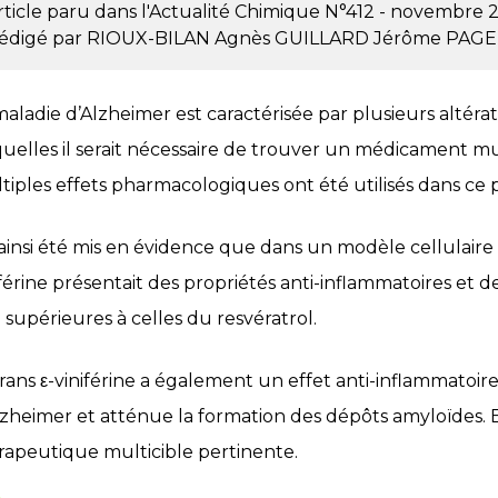
rticle paru dans l'Actualité Chimique
N°412 - novembre 
édigé par
RIOUX-BILAN Agnès
GUILLARD Jérôme
PAGE
maladie d’Alzheimer est caractérisée par plusieurs altérat
quelles il serait nécessaire de trouver un médicament mu
tiples effets pharmacologiques ont été utilisés dans ce p
a ainsi été mis en évidence que dans un modèle cellulaire 
iférine présentait des propriétés anti-inflammatoires et
) supérieures à celles du resvératrol.
trans ε-viniférine a également un effet anti-inflammatoi
lzheimer et atténue la formation des dépôts amyloïdes. 
rapeutique multicible pertinente.