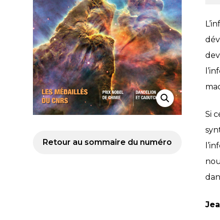
L’i
dév
dev
l’i
mac
Si 
syn
Retour au sommaire du numéro
l’i
nou
dan
Jea