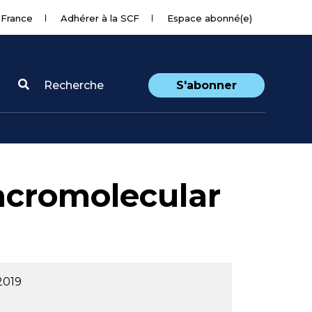
 France
Adhérer à la SCF
Espace abonné(e)
Recherche
S'abonner
acromolecular
2019